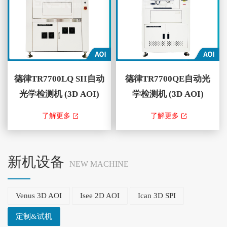
快速CAD资料的编程...
CAD资料的编程及高度可...
德律TR7700LQ SII自动
德律TR7700QE自动光
光学检测机 (3D AOI)
学检测机 (3D AOI)
TR7700LQ SII 3D AOI ，藉由
TR7700QE 3DAOI ，藉由结合以
了解更多
了解更多
TRI智能编程具有自动学习、灵
四向可调变数位条纹光投影为基
活检测演算法和量测功能，可针
础的新世代2D和3D技术，提供
对智能工厂应用进行精确的测量
了优越的3D锡点和元件组装检
新机设备
NEW MACHINE
和数据交换。此外，透过
测功能。最新的检测软体采用快
TR7700Q SII走停式取像技术与
速CAD资料的编程及高度可客制
Venus 3D AOI
Isee 2D AOI
Ican 3D SPI
优良的平台稳定性，可...
化模板。 本公司销...
定制&试机