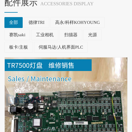
配件展示
ACCESSORIES DISPLAY
全部
德律TRI
高永/科样KOHYOUNG
赛凯saki
工业相机
扫描器
光源
板卡/主板
伺服马达/人机界面PLC