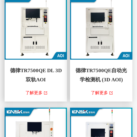
测系统自动优化检测路线以获得
能，可针对智能工厂应用进行精
最佳性能，TRI的创新SmartWarp
确的测量和数据交换。 此外，
系统可补偿检测过程中的任何电
透过TR7700Q SII走停式取像技
路板翘曲。TR7...
术与先进的平台稳定...
德律TR7500QE DL 3D
德律TR7500QE自动光
双轨AOI
学检测机 (3D AOI)
TR7500QE DL 3D双轨AOI ，藉
TR7500QE 3DAOI ，藉由结合以
了解更多
了解更多
由结合以四向可调变量位条纹光
四向可调变量位条纹光投影及四
投影及四个低视角相机为基础的
个低视角相机为基础的新世代多
新世代多角度2D和3D技术，提
角度2D和3D技术，提供了优越
供了优越的3D锡点和元件组装
的3D锡点和元件组装检测功
检测功能。最新的检测软体采用
能。最新的检测软体采用快速