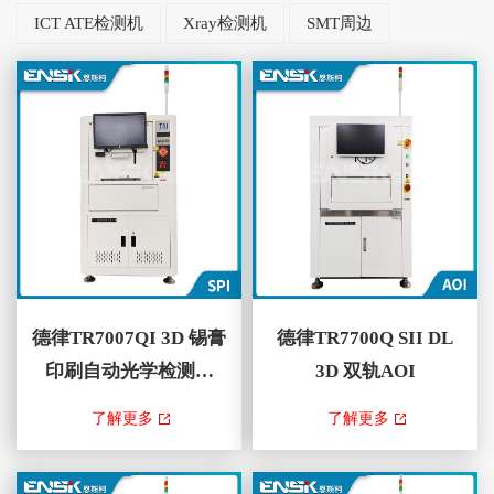
ICT ATE检测机
Xray检测机
SMT周边
德律TR7007QI 3D 锡膏
德律TR7700Q SII DL
印刷自动光学检测机
3D 双轨AOI
(SPI)
TR7007QI SPI基于较新的3D投
TR7700Q SII DL 3D双轨AOI ，
了解更多
了解更多
影技术，为要求苛刻的应用提供
藉由TRI智能编程具有自动学
了行业领先的检测精度。在线检
习、灵活检测演算法和量测功