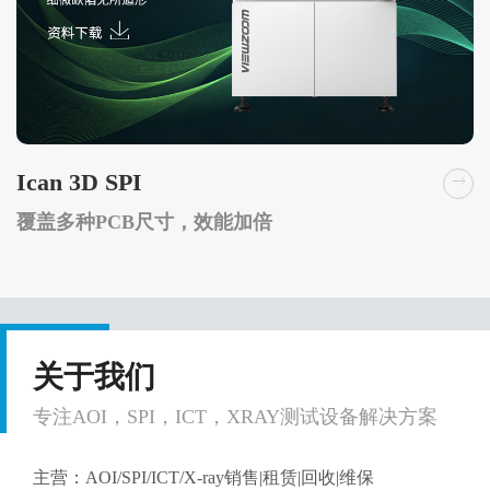
Ican 3D SPI
覆盖多种PCB尺寸，效能加倍
关于我们
专注AOI，SPI，ICT，XRAY测试设备解决方案
主营：AOI/SPI/ICT/X-ray销售|租赁|回收|维保