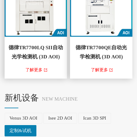
快速CAD资料的编程...
CAD资料的编程及高度可...
德律TR7700LQ SII自动
德律TR7700QE自动光
光学检测机 (3D AOI)
学检测机 (3D AOI)
TR7700LQ SII 3D AOI ，藉由
TR7700QE 3DAOI ，藉由结合以
了解更多
了解更多
TRI智能编程具有自动学习、灵
四向可调变数位条纹光投影为基
活检测演算法和量测功能，可针
础的新世代2D和3D技术，提供
对智能工厂应用进行精确的测量
了优越的3D锡点和元件组装检
新机设备
NEW MACHINE
和数据交换。此外，透过
测功能。最新的检测软体采用快
TR7700Q SII走停式取像技术与
速CAD资料的编程及高度可客制
Venus 3D AOI
Isee 2D AOI
Ican 3D SPI
优良的平台稳定性，可...
化模板。 本公司销...
定制&试机