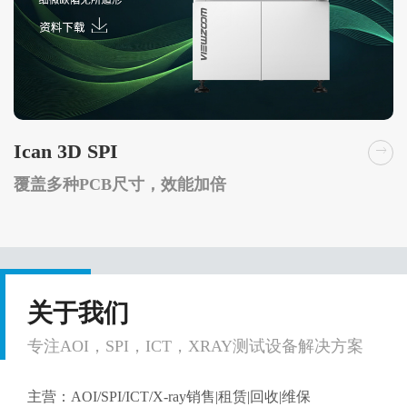
Ican 3D SPI
覆盖多种PCB尺寸，效能加倍
关于我们
专注AOI，SPI，ICT，XRAY测试设备解决方案
主营：AOI/SPI/ICT/X-ray销售|租赁|回收|维保