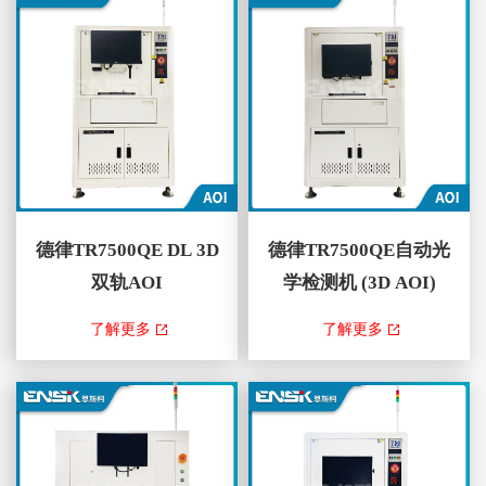
测系统自动优化检测路线以获得
能，可针对智能工厂应用进行精
最佳性能，TRI的创新SmartWarp
确的测量和数据交换。 此外，
系统可补偿检测过程中的任何电
透过TR7700Q SII走停式取像技
路板翘曲。TR7...
术与先进的平台稳定...
德律TR7500QE DL 3D
德律TR7500QE自动光
双轨AOI
学检测机 (3D AOI)
TR7500QE DL 3D双轨AOI ，藉
TR7500QE 3DAOI ，藉由结合以
了解更多
了解更多
由结合以四向可调变量位条纹光
四向可调变量位条纹光投影及四
投影及四个低视角相机为基础的
个低视角相机为基础的新世代多
新世代多角度2D和3D技术，提
角度2D和3D技术，提供了优越
供了优越的3D锡点和元件组装
的3D锡点和元件组装检测功
检测功能。最新的检测软体采用
能。最新的检测软体采用快速