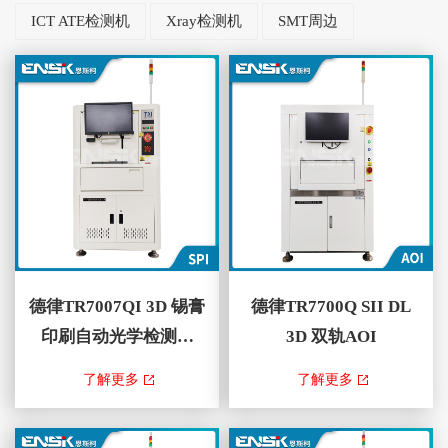
ICT ATE检测机
Xray检测机
SMT周边
德律TR7007QI 3D 锡膏
德律TR7700Q SII DL
印刷自动光学检测机
3D 双轨AOI
(SPI)
TR7007QI SPI基于较新的3D投
TR7700Q SII DL 3D双轨AOI ，
了解更多
了解更多
影技术，为要求苛刻的应用提供
藉由TRI智能编程具有自动学
了行业领先的检测精度。在线检
习、灵活检测演算法和量测功