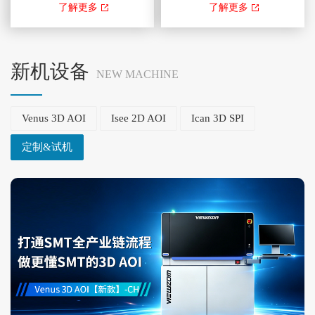
TR7700LQ SII 3D AOI ，藉由
TR7700QE 3DAOI ，藉由结合以
了解更多
了解更多
TRI智能编程具有自动学习、灵
四向可调变数位条纹光投影为基
活检测演算法和量测功能，可针
础的新世代2D和3D技术，提供
对智能工厂应用进行精确的测量
了优越的3D锡点和元件组装检
新机设备
NEW MACHINE
和数据交换。此外，透过
测功能。最新的检测软体采用快
TR7700Q SII走停式取像技术与
速CAD资料的编程及高度可客制
Venus 3D AOI
Isee 2D AOI
Ican 3D SPI
优良的平台稳定性，可...
化模板。 本公司销...
定制&试机