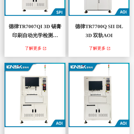
德律TR7007QI 3D 锡膏
德律TR7700Q SII DL
印刷自动光学检测机
3D 双轨AOI
(SPI)
TR7007QI SPI基于较新的3D投
TR7700Q SII DL 3D双轨AOI ，
了解更多
了解更多
影技术，为要求苛刻的应用提供
藉由TRI智能编程具有自动学
了行业领先的检测精度。在线检
习、灵活检测演算法和量测功
测系统自动优化检测路线以获得
能，可针对智能工厂应用进行精
最佳性能，TRI的创新SmartWarp
确的测量和数据交换。 此外，
系统可补偿检测过程中的任何电
透过TR7700Q SII走停式取像技
路板翘曲。TR7...
术与先进的平台稳定...