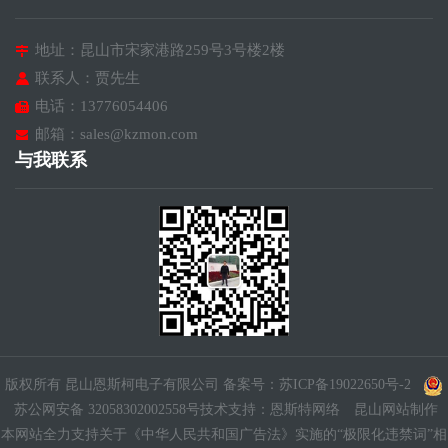
地址：昆山市宋家港路259号3号楼2楼
联系人：贾先生
电话：13776054406
邮箱：sales@kzmon.com
与我联系
版权所有 昆山恩斯柯电子有限公司
备案号：苏ICP备19022650号-2
苏公网安备 32058302002558号
技术支持：
恩斯特网络
昆山网站制作
本网站全力支持关于《中华人民共和国广告法》实施的“极限化违禁词”相